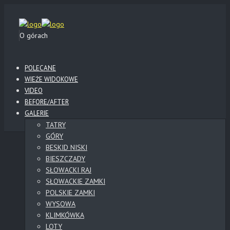
O górach
POLECANE
WIEŻE WIDOKOWE
VIDEO
BEFORE/AFTER
GALERIE
TATRY
GÓRY
BESKID NISKI
BIESZCZADY
SŁOWACKI RAJ
SŁOWACKIE ZAMKI
POLSKIE ZAMKI
WYSOWA
KLIMKÓWKA
LOTY