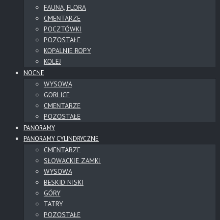
FAUNA, FLORA
CMENTARZE
POCZTÓWKI
POZOSTAŁE
KOPALNIE ROPY
KOLEJ
NOCNE
WYSOWA
GORLICE
CMENTARZE
POZOSTAŁE
PANORAMY
PANORAMY CYLINDRYCZNE
CMENTARZE
SŁOWACKIE ZAMKI
WYSOWA
BESKID NISKI
GÓRY
TATRY
POZOSTAŁE