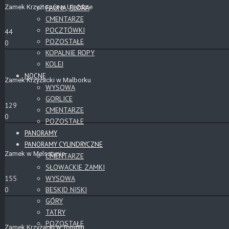
Zamek Krzyżtopór w Ujeździe
FAUNA, FLORA
CMENTARZE
POCZTÓWKI
44
POZOSTAŁE
0
KOPALNIE ROPY
KOLEJ
NOCNE
Zamek Krzyżacki w Malborku
WYSOWA
GORLICE
129
CMENTARZE
0
POZOSTAŁE
PANORAMY
PANORAMY CYLINDRYCZNE
Zamek w Melsztynie
CMENTARZE
SŁOWACKIE ZAMKI
WYSOWA
155
BESKID NISKI
0
GÓRY
TATRY
POZOSTAŁE
Zamek Krzyżacki w Toruniu