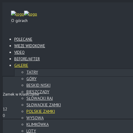
O górach
POLECANE
WIEŻE WIDOKOWE
VIDEO
BEFORE/AFTER
GALERIE
TATRY
GÓRY
BESKID NISKI
BIESZCZADY
Zamek w Krasiczynie
SŁOWACKI RAJ
SŁOWACKIE ZAMKI
12
POLSKIE ZAMKI
0
WYSOWA
KLIMKÓWKA
LOTY