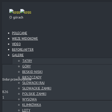
O górach
POLECANE
WIEŻE WIDOKOWE
VIDEO
BEFORE/AFTER
GALERIE
TATRY
GÓRY
BESKID NISKI
BIESZCZADY
Sidur przechodniów
SŁOWACKI RAJ
SŁOWACKIE ZAMKI
826
POLSKIE ZAMKI
1
WYSOWA
KLIMKÓWKA
LOTY