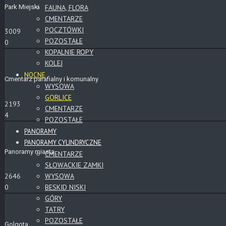
Park Miejski
FAUNA, FLORA
CMENTARZE
POCZTÓWKI
3009
POZOSTAŁE
0
KOPALNIE ROPY
KOLEJ
NOCNE
Cmentarz parafialny i komunalny
WYSOWA
GORLICE
2193
CMENTARZE
4
POZOSTAŁE
PANORAMY
PANORAMY CYLINDRYCZNE
Panoramy miasta
CMENTARZE
SŁOWACKIE ZAMKI
WYSOWA
2646
BESKID NISKI
0
GÓRY
TATRY
POZOSTAŁE
Golgota