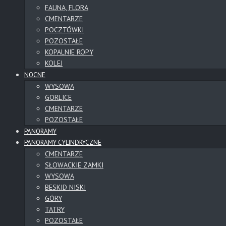
FAUNA, FLORA
CMENTARZE
POCZTÓWKI
POZOSTAŁE
KOPALNIE ROPY
KOLEJ
NOCNE
WYSOWA
GORLICE
CMENTARZE
POZOSTAŁE
PANORAMY
PANORAMY CYLINDRYCZNE
CMENTARZE
SŁOWACKIE ZAMKI
WYSOWA
BESKID NISKI
GÓRY
TATRY
POZOSTAŁE