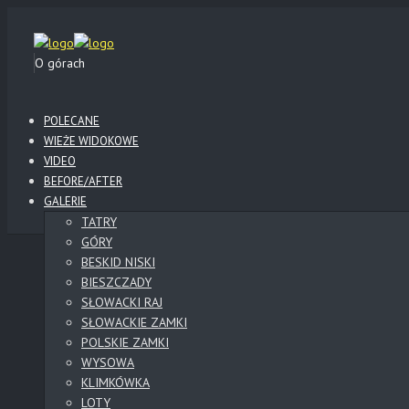
O górach
POLECANE
WIEŻE WIDOKOWE
VIDEO
BEFORE/AFTER
GALERIE
TATRY
GÓRY
BESKID NISKI
BIESZCZADY
SŁOWACKI RAJ
SŁOWACKIE ZAMKI
POLSKIE ZAMKI
WYSOWA
KLIMKÓWKA
LOTY