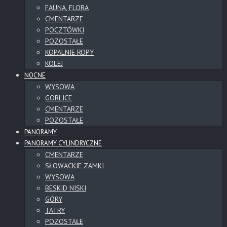
FAUNA, FLORA
CMENTARZE
POCZTÓWKI
POZOSTAŁE
KOPALNIE ROPY
KOLEJ
NOCNE
WYSOWA
GORLICE
CMENTARZE
POZOSTAŁE
PANORAMY
PANORAMY CYLINDRYCZNE
CMENTARZE
SŁOWACKIE ZAMKI
WYSOWA
BESKID NISKI
GÓRY
TATRY
POZOSTAŁE