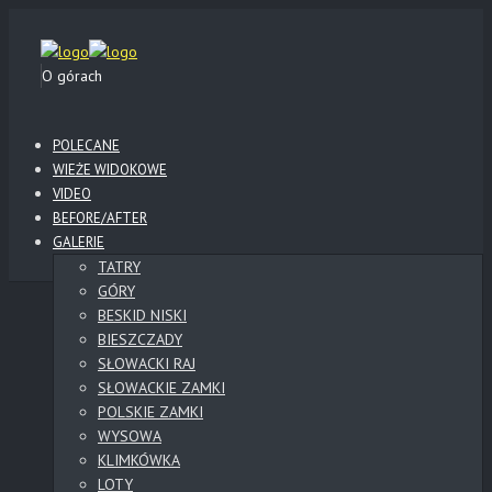
O górach
POLECANE
WIEŻE WIDOKOWE
VIDEO
BEFORE/AFTER
GALERIE
TATRY
GÓRY
BESKID NISKI
BIESZCZADY
SŁOWACKI RAJ
SŁOWACKIE ZAMKI
POLSKIE ZAMKI
WYSOWA
KLIMKÓWKA
LOTY