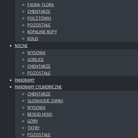
FAUNA, FLORA
CMENTARZE
POCZTÓWKI
POZOSTAŁE
KOPALNIE ROPY
KOLEJ
NOCNE
WYSOWA
GORLICE
CMENTARZE
POZOSTAŁE
PANORAMY
PANORAMY CYLINDRYCZNE
CMENTARZE
SŁOWACKIE ZAMKI
WYSOWA
BESKID NISKI
GÓRY
TATRY
POZOSTAŁE