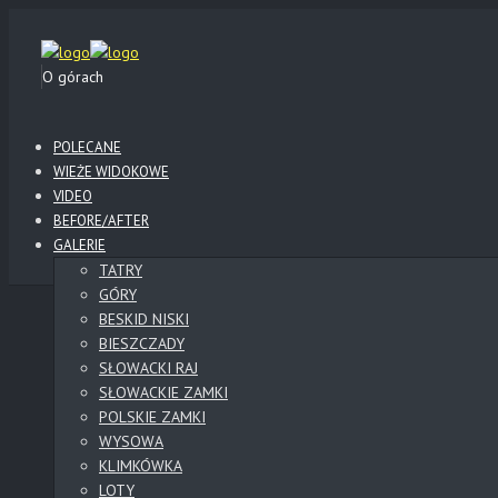
O górach
POLECANE
WIEŻE WIDOKOWE
VIDEO
BEFORE/AFTER
GALERIE
TATRY
GÓRY
BESKID NISKI
BIESZCZADY
SŁOWACKI RAJ
SŁOWACKIE ZAMKI
POLSKIE ZAMKI
WYSOWA
KLIMKÓWKA
LOTY