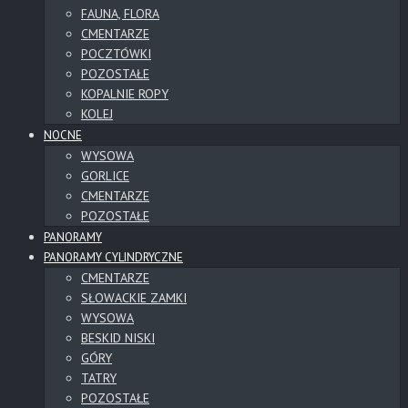
FAUNA, FLORA
CMENTARZE
POCZTÓWKI
POZOSTAŁE
KOPALNIE ROPY
KOLEJ
NOCNE
WYSOWA
GORLICE
CMENTARZE
POZOSTAŁE
PANORAMY
PANORAMY CYLINDRYCZNE
CMENTARZE
SŁOWACKIE ZAMKI
WYSOWA
BESKID NISKI
GÓRY
TATRY
POZOSTAŁE