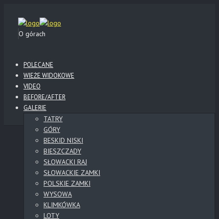
O górach
POLECANE
WIEŻE WIDOKOWE
VIDEO
BEFORE/AFTER
GALERIE
TATRY
GÓRY
BESKID NISKI
BIESZCZADY
SŁOWACKI RAJ
SŁOWACKIE ZAMKI
POLSKIE ZAMKI
WYSOWA
KLIMKÓWKA
LOTY