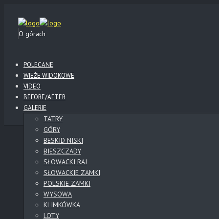
O górach
POLECANE
WIEŻE WIDOKOWE
VIDEO
BEFORE/AFTER
GALERIE
TATRY
GÓRY
BESKID NISKI
BIESZCZADY
SŁOWACKI RAJ
SŁOWACKIE ZAMKI
POLSKIE ZAMKI
WYSOWA
KLIMKÓWKA
LOTY