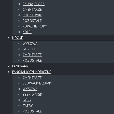
FAUNA, FLORA
CMENTARZE
POCZTÓWKI
POZOSTAŁE
KOPALNIE ROPY
KOLEJ
NOCNE
WYSOWA
GORLICE
CMENTARZE
POZOSTAŁE
PANORAMY
PANORAMY CYLINDRYCZNE
CMENTARZE
SŁOWACKIE ZAMKI
WYSOWA
BESKID NISKI
GÓRY
TATRY
POZOSTAŁE