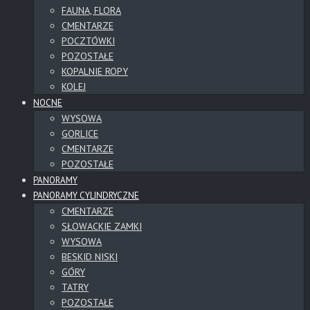
FAUNA, FLORA
CMENTARZE
POCZTÓWKI
POZOSTAŁE
KOPALNIE ROPY
KOLEJ
NOCNE
WYSOWA
GORLICE
CMENTARZE
POZOSTAŁE
PANORAMY
PANORAMY CYLINDRYCZNE
CMENTARZE
SŁOWACKIE ZAMKI
WYSOWA
BESKID NISKI
GÓRY
TATRY
POZOSTAŁE