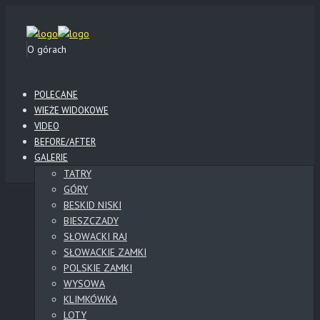
O górach
POLECANE
WIEŻE WIDOKOWE
VIDEO
BEFORE/AFTER
GALERIE
TATRY
GÓRY
BESKID NISKI
BIESZCZADY
SŁOWACKI RAJ
SŁOWACKIE ZAMKI
POLSKIE ZAMKI
WYSOWA
KLIMKÓWKA
LOTY