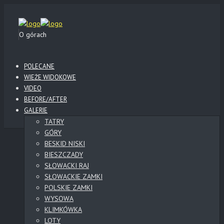
O górach
POLECANE
WIEŻE WIDOKOWE
VIDEO
BEFORE/AFTER
GALERIE
TATRY
GÓRY
BESKID NISKI
BIESZCZADY
SŁOWACKI RAJ
SŁOWACKIE ZAMKI
POLSKIE ZAMKI
WYSOWA
KLIMKÓWKA
LOTY