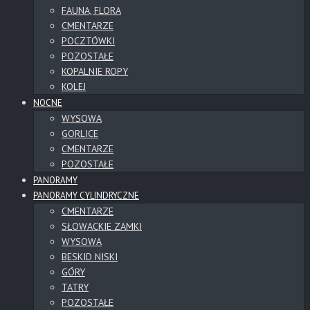
FAUNA, FLORA
CMENTARZE
POCZTÓWKI
POZOSTAŁE
KOPALNIE ROPY
KOLEJ
NOCNE
WYSOWA
GORLICE
CMENTARZE
POZOSTAŁE
PANORAMY
PANORAMY CYLINDRYCZNE
CMENTARZE
SŁOWACKIE ZAMKI
WYSOWA
BESKID NISKI
GÓRY
TATRY
POZOSTAŁE