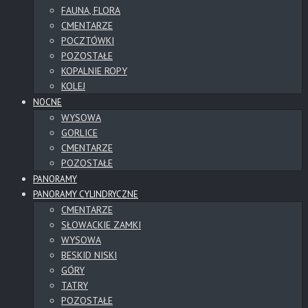
FAUNA, FLORA
CMENTARZE
POCZTÓWKI
POZOSTAŁE
KOPALNIE ROPY
KOLEJ
NOCNE
WYSOWA
GORLICE
CMENTARZE
POZOSTAŁE
PANORAMY
PANORAMY CYLINDRYCZNE
CMENTARZE
SŁOWACKIE ZAMKI
WYSOWA
BESKID NISKI
GÓRY
TATRY
POZOSTAŁE