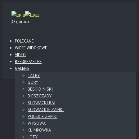
O górach
POLECANE
WIEŻE WIDOKOWE
VIDEO
BEFORE/AFTER
GALERIE
TATRY
GÓRY
BESKID NISKI
BIESZCZADY
SŁOWACKI RAJ
SŁOWACKIE ZAMKI
POLSKIE ZAMKI
WYSOWA
KLIMKÓWKA
LOTY