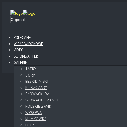
O górach
POLECANE
WIEŻE WIDOKOWE
VIDEO
BEFORE/AFTER
GALERIE
TATRY
GÓRY
BESKID NISKI
BIESZCZADY
SŁOWACKI RAJ
SŁOWACKIE ZAMKI
POLSKIE ZAMKI
WYSOWA
KLIMKÓWKA
LOTY