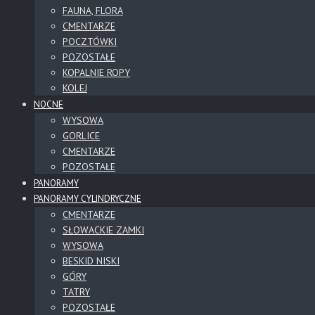
FAUNA, FLORA
CMENTARZE
POCZTÓWKI
POZOSTAŁE
KOPALNIE ROPY
KOLEJ
NOCNE
WYSOWA
GORLICE
CMENTARZE
POZOSTAŁE
PANORAMY
PANORAMY CYLINDRYCZNE
CMENTARZE
SŁOWACKIE ZAMKI
WYSOWA
BESKID NISKI
GÓRY
TATRY
POZOSTAŁE