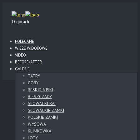
O górach
POLECANE
WIEŻE WIDOKOWE
VIDEO
BEFORE/AFTER
GALERIE
TATRY
GÓRY
BESKID NISKI
BIESZCZADY
SŁOWACKI RAJ
SŁOWACKIE ZAMKI
POLSKIE ZAMKI
WYSOWA
KLIMKÓWKA
LOTY