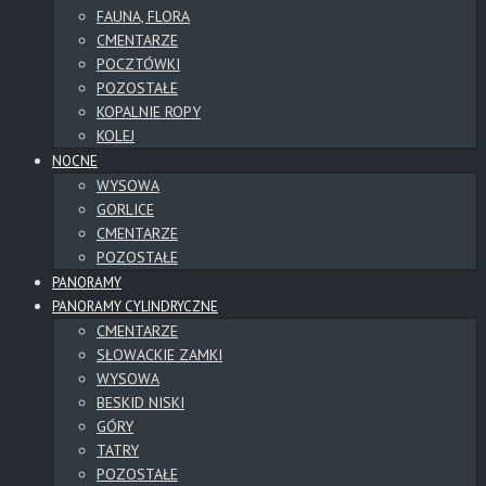
FAUNA, FLORA
CMENTARZE
POCZTÓWKI
POZOSTAŁE
KOPALNIE ROPY
KOLEJ
NOCNE
WYSOWA
GORLICE
CMENTARZE
POZOSTAŁE
PANORAMY
PANORAMY CYLINDRYCZNE
CMENTARZE
SŁOWACKIE ZAMKI
WYSOWA
BESKID NISKI
GÓRY
TATRY
POZOSTAŁE