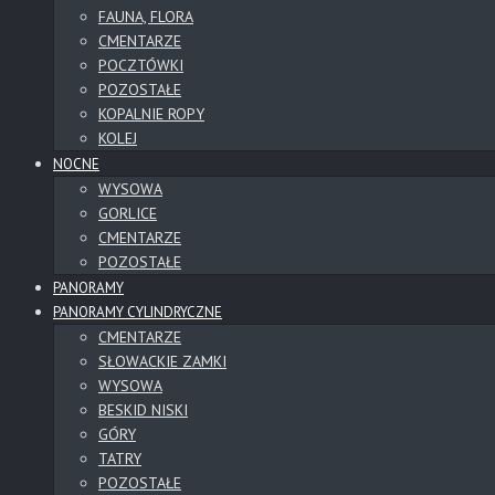
FAUNA, FLORA
CMENTARZE
POCZTÓWKI
POZOSTAŁE
KOPALNIE ROPY
KOLEJ
NOCNE
WYSOWA
GORLICE
CMENTARZE
POZOSTAŁE
PANORAMY
PANORAMY CYLINDRYCZNE
CMENTARZE
SŁOWACKIE ZAMKI
WYSOWA
BESKID NISKI
GÓRY
TATRY
POZOSTAŁE