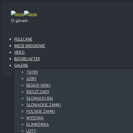
O górach
POLECANE
WIEŻE WIDOKOWE
VIDEO
BEFORE/AFTER
GALERIE
TATRY
GÓRY
BESKID NISKI
BIESZCZADY
SŁOWACKI RAJ
SŁOWACKIE ZAMKI
POLSKIE ZAMKI
WYSOWA
KLIMKÓWKA
LOTY