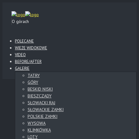
O górach
POLECANE
WIEŻE WIDOKOWE
VIDEO
BEFORE/AFTER
GALERIE
TATRY
GÓRY
BESKID NISKI
BIESZCZADY
SŁOWACKI RAJ
SŁOWACKIE ZAMKI
POLSKIE ZAMKI
WYSOWA
KLIMKÓWKA
LOTY