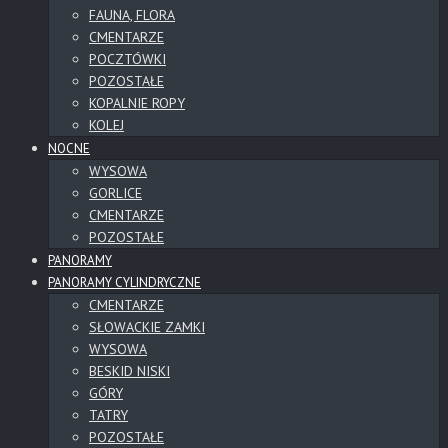
FAUNA, FLORA
CMENTARZE
POCZTÓWKI
POZOSTAŁE
KOPALNIE ROPY
KOLEJ
NOCNE
WYSOWA
GORLICE
CMENTARZE
POZOSTAŁE
PANORAMY
PANORAMY CYLINDRYCZNE
CMENTARZE
SŁOWACKIE ZAMKI
WYSOWA
BESKID NISKI
GÓRY
TATRY
POZOSTAŁE