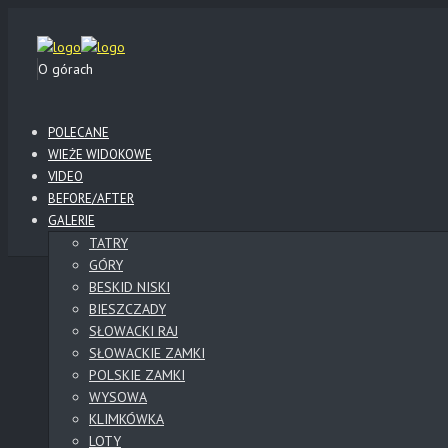
O górach
POLECANE
WIEŻE WIDOKOWE
VIDEO
BEFORE/AFTER
GALERIE
TATRY
GÓRY
BESKID NISKI
BIESZCZADY
SŁOWACKI RAJ
SŁOWACKIE ZAMKI
POLSKIE ZAMKI
WYSOWA
KLIMKÓWKA
LOTY