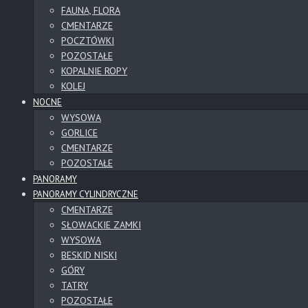
FAUNA, FLORA
CMENTARZE
POCZTÓWKI
POZOSTAŁE
KOPALNIE ROPY
KOLEJ
NOCNE
WYSOWA
GORLICE
CMENTARZE
POZOSTAŁE
PANORAMY
PANORAMY CYLINDRYCZNE
CMENTARZE
SŁOWACKIE ZAMKI
WYSOWA
BESKID NISKI
GÓRY
TATRY
POZOSTAŁE