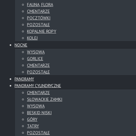
FAUNA, FLORA
CMENTARZE
POCZTÓWKI
POZOSTAŁE
KOPALNIE ROPY
KOLEJ
NOCNE
WYSOWA
GORLICE
CMENTARZE
POZOSTAŁE
PANORAMY
PANORAMY CYLINDRYCZNE
CMENTARZE
SŁOWACKIE ZAMKI
WYSOWA
BESKID NISKI
GÓRY
TATRY
POZOSTAŁE