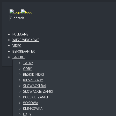
O górach
POLECANE
WIEŻE WIDOKOWE
VIDEO
BEFORE/AFTER
GALERIE
TATRY
GÓRY
BESKID NISKI
BIESZCZADY
SŁOWACKI RAJ
SŁOWACKIE ZAMKI
POLSKIE ZAMKI
WYSOWA
KLIMKÓWKA
LOTY