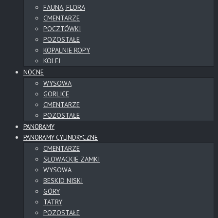
FAUNA, FLORA
CMENTARZE
POCZTÓWKI
POZOSTAŁE
KOPALNIE ROPY
KOLEJ
NOCNE
WYSOWA
GORLICE
CMENTARZE
POZOSTAŁE
PANORAMY
PANORAMY CYLINDRYCZNE
CMENTARZE
SŁOWACKIE ZAMKI
WYSOWA
BESKID NISKI
GÓRY
TATRY
POZOSTAŁE