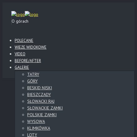
O górach
POLECANE
WIEŻE WIDOKOWE
VIDEO
BEFORE/AFTER
GALERIE
TATRY
GÓRY
BESKID NISKI
BIESZCZADY
SŁOWACKI RAJ
SŁOWACKIE ZAMKI
POLSKIE ZAMKI
WYSOWA
KLIMKÓWKA
LOTY