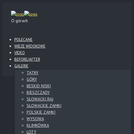
O górach
POLECANE
WIEŻE WIDOKOWE
VIDEO
BEFORE/AFTER
GALERIE
TATRY
GÓRY
BESKID NISKI
BIESZCZADY
SŁOWACKI RAJ
SŁOWACKIE ZAMKI
POLSKIE ZAMKI
WYSOWA
KLIMKÓWKA
LOTY