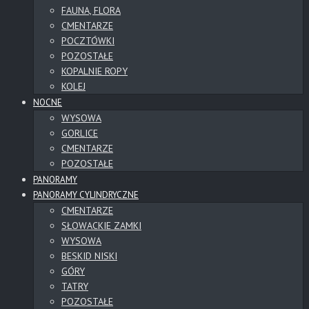
FAUNA, FLORA
CMENTARZE
POCZTÓWKI
POZOSTAŁE
KOPALNIE ROPY
KOLEJ
NOCNE
WYSOWA
GORLICE
CMENTARZE
POZOSTAŁE
PANORAMY
PANORAMY CYLINDRYCZNE
CMENTARZE
SŁOWACKIE ZAMKI
WYSOWA
BESKID NISKI
GÓRY
TATRY
POZOSTAŁE