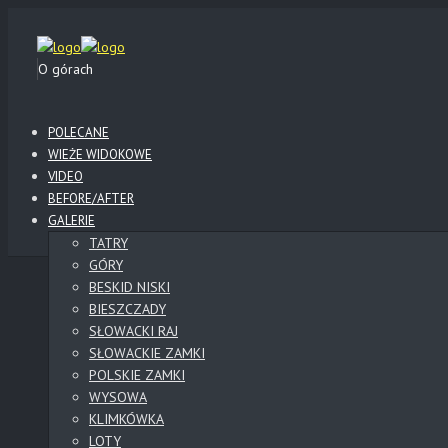
O górach
POLECANE
WIEŻE WIDOKOWE
VIDEO
BEFORE/AFTER
GALERIE
TATRY
GÓRY
BESKID NISKI
BIESZCZADY
SŁOWACKI RAJ
SŁOWACKIE ZAMKI
POLSKIE ZAMKI
WYSOWA
KLIMKÓWKA
LOTY