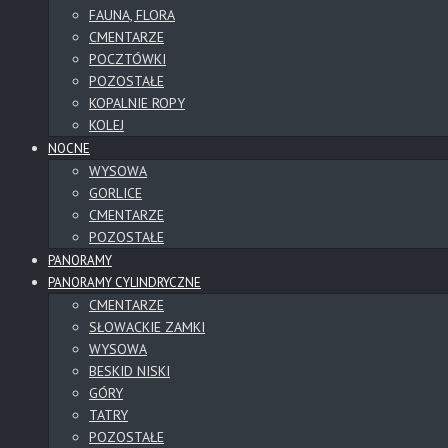
FAUNA, FLORA
CMENTARZE
POCZTÓWKI
POZOSTAŁE
KOPALNIE ROPY
KOLEJ
NOCNE
WYSOWA
GORLICE
CMENTARZE
POZOSTAŁE
PANORAMY
PANORAMY CYLINDRYCZNE
CMENTARZE
SŁOWACKIE ZAMKI
WYSOWA
BESKID NISKI
GÓRY
TATRY
POZOSTAŁE