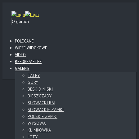
O górach
POLECANE
WIEŻE WIDOKOWE
VIDEO
BEFORE/AFTER
GALERIE
TATRY
GÓRY
BESKID NISKI
BIESZCZADY
SŁOWACKI RAJ
SŁOWACKIE ZAMKI
POLSKIE ZAMKI
WYSOWA
KLIMKÓWKA
LOTY