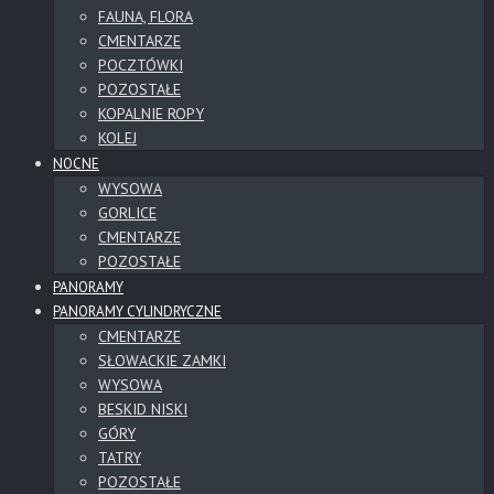
FAUNA, FLORA
CMENTARZE
POCZTÓWKI
POZOSTAŁE
KOPALNIE ROPY
KOLEJ
NOCNE
WYSOWA
GORLICE
CMENTARZE
POZOSTAŁE
PANORAMY
PANORAMY CYLINDRYCZNE
CMENTARZE
SŁOWACKIE ZAMKI
WYSOWA
BESKID NISKI
GÓRY
TATRY
POZOSTAŁE