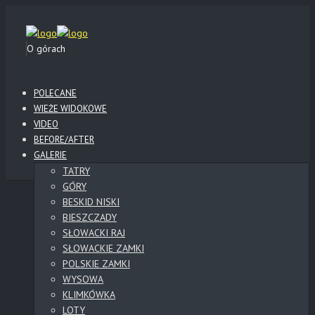
O górach
POLECANE
WIEŻE WIDOKOWE
VIDEO
BEFORE/AFTER
GALERIE
TATRY
GÓRY
BESKID NISKI
BIESZCZADY
SŁOWACKI RAJ
SŁOWACKIE ZAMKI
POLSKIE ZAMKI
WYSOWA
KLIMKÓWKA
LOTY