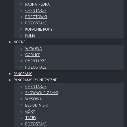
FAUNA, FLORA
CMENTARZE
POCZTÓWKI
POZOSTAŁE
KOPALNIE ROPY
KOLEJ
NOCNE
WYSOWA
GORLICE
CMENTARZE
POZOSTAŁE
PANORAMY
PANORAMY CYLINDRYCZNE
CMENTARZE
SŁOWACKIE ZAMKI
WYSOWA
BESKID NISKI
GÓRY
TATRY
POZOSTAŁE