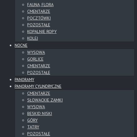
FAUNA, FLORA
CMENTARZE
POCZTÓWKI
POZOSTAŁE
KOPALNIE ROPY
KOLEJ
NOCNE
WYSOWA
GORLICE
CMENTARZE
POZOSTAŁE
PANORAMY
PANORAMY CYLINDRYCZNE
CMENTARZE
SŁOWACKIE ZAMKI
WYSOWA
BESKID NISKI
GÓRY
TATRY
POZOSTAŁE