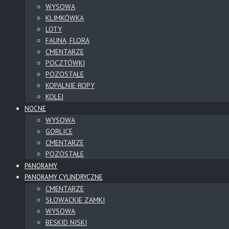
WYSOWA
KLIMKÓWKA
LOTY
FAUNA, FLORA
CMENTARZE
POCZTÓWKI
POZOSTAŁE
KOPALNIE ROPY
KOLEJ
NOCNE
WYSOWA
GORLICE
CMENTARZE
POZOSTAŁE
PANORAMY
PANORAMY CYLINDRYCZNE
CMENTARZE
SŁOWACKIE ZAMKI
WYSOWA
BESKID NISKI