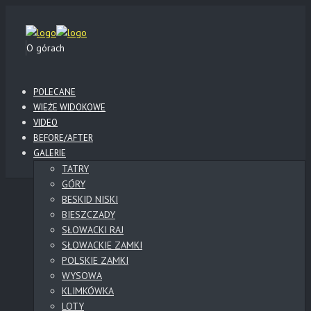
O górach
POLECANE
WIEŻE WIDOKOWE
VIDEO
BEFORE/AFTER
GALERIE
TATRY
GÓRY
BESKID NISKI
BIESZCZADY
SŁOWACKI RAJ
SŁOWACKIE ZAMKI
POLSKIE ZAMKI
WYSOWA
KLIMKÓWKA
LOTY