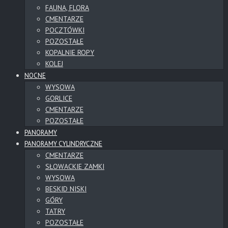
FAUNA, FLORA
CMENTARZE
POCZTÓWKI
POZOSTAŁE
KOPALNIE ROPY
KOLEJ
NOCNE
WYSOWA
GORLICE
CMENTARZE
POZOSTAŁE
PANORAMY
PANORAMY CYLINDRYCZNE
CMENTARZE
SŁOWACKIE ZAMKI
WYSOWA
BESKID NISKI
GÓRY
TATRY
POZOSTAŁE