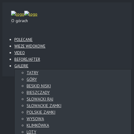
O górach
POLECANE
WIEŻE WIDOKOWE
VIDEO
BEFORE/AFTER
GALERIE
TATRY
GÓRY
BESKID NISKI
BIESZCZADY
SŁOWACKI RAJ
SŁOWACKIE ZAMKI
POLSKIE ZAMKI
WYSOWA
KLIMKÓWKA
LOTY