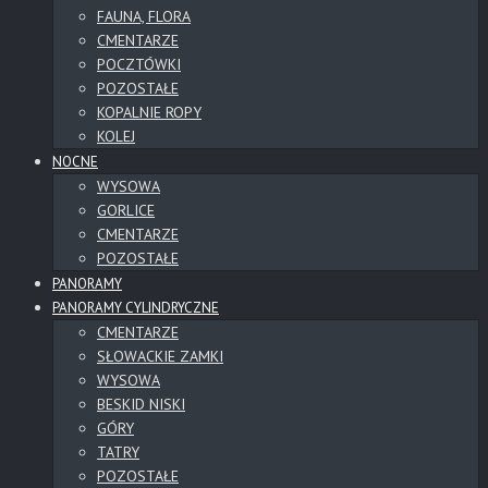
FAUNA, FLORA
CMENTARZE
POCZTÓWKI
POZOSTAŁE
KOPALNIE ROPY
KOLEJ
NOCNE
WYSOWA
GORLICE
CMENTARZE
POZOSTAŁE
PANORAMY
PANORAMY CYLINDRYCZNE
CMENTARZE
SŁOWACKIE ZAMKI
WYSOWA
BESKID NISKI
GÓRY
TATRY
POZOSTAŁE