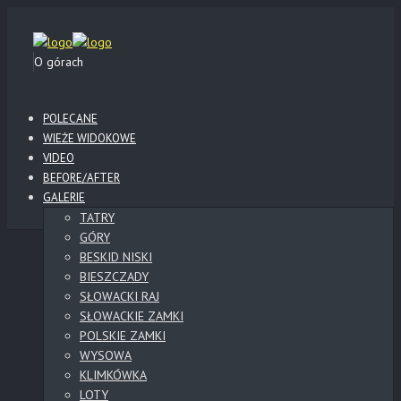
O górach
POLECANE
WIEŻE WIDOKOWE
VIDEO
BEFORE/AFTER
GALERIE
TATRY
GÓRY
BESKID NISKI
BIESZCZADY
SŁOWACKI RAJ
SŁOWACKIE ZAMKI
POLSKIE ZAMKI
WYSOWA
KLIMKÓWKA
LOTY