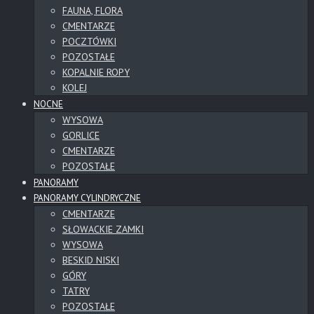
FAUNA, FLORA
CMENTARZE
POCZTÓWKI
POZOSTAŁE
KOPALNIE ROPY
KOLEJ
NOCNE
WYSOWA
GORLICE
CMENTARZE
POZOSTAŁE
PANORAMY
PANORAMY CYLINDRYCZNE
CMENTARZE
SŁOWACKIE ZAMKI
WYSOWA
BESKID NISKI
GÓRY
TATRY
POZOSTAŁE