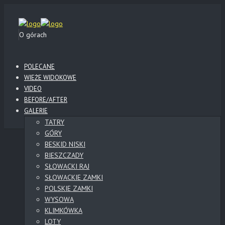
O górach
POLECANE
WIEŻE WIDOKOWE
VIDEO
BEFORE/AFTER
GALERIE
TATRY
GÓRY
BESKID NISKI
BIESZCZADY
SŁOWACKI RAJ
SŁOWACKIE ZAMKI
POLSKIE ZAMKI
WYSOWA
KLIMKÓWKA
LOTY