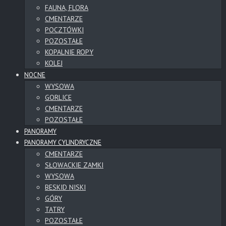
FAUNA, FLORA
CMENTARZE
POCZTÓWKI
POZOSTAŁE
KOPALNIE ROPY
KOLEJ
NOCNE
WYSOWA
GORLICE
CMENTARZE
POZOSTAŁE
PANORAMY
PANORAMY CYLINDRYCZNE
CMENTARZE
SŁOWACKIE ZAMKI
WYSOWA
BESKID NISKI
GÓRY
TATRY
POZOSTAŁE