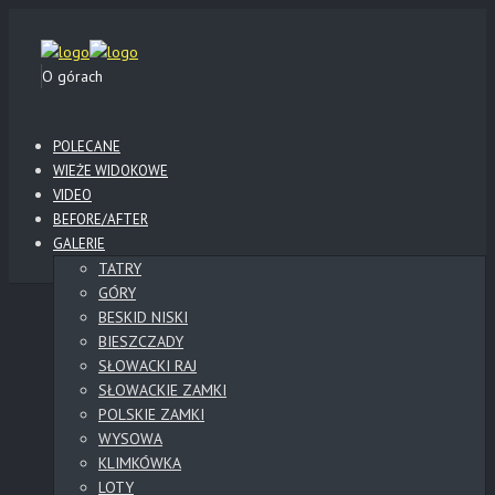
O górach
POLECANE
WIEŻE WIDOKOWE
VIDEO
BEFORE/AFTER
GALERIE
TATRY
GÓRY
BESKID NISKI
BIESZCZADY
SŁOWACKI RAJ
SŁOWACKIE ZAMKI
POLSKIE ZAMKI
WYSOWA
KLIMKÓWKA
LOTY