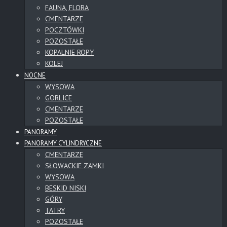
FAUNA, FLORA
CMENTARZE
POCZTÓWKI
POZOSTAŁE
KOPALNIE ROPY
KOLEJ
NOCNE
WYSOWA
GORLICE
CMENTARZE
POZOSTAŁE
PANORAMY
PANORAMY CYLINDRYCZNE
CMENTARZE
SŁOWACKIE ZAMKI
WYSOWA
BESKID NISKI
GÓRY
TATRY
POZOSTAŁE