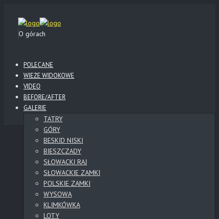
O górach
POLECANE
WIEŻE WIDOKOWE
VIDEO
BEFORE/AFTER
GALERIE
TATRY
GÓRY
BESKID NISKI
BIESZCZADY
SŁOWACKI RAJ
SŁOWACKIE ZAMKI
POLSKIE ZAMKI
WYSOWA
KLIMKÓWKA
LOTY