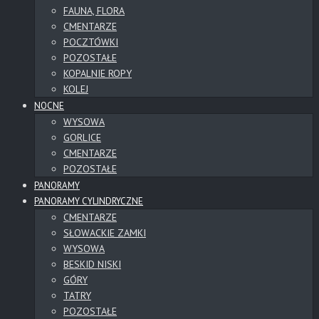
FAUNA, FLORA
CMENTARZE
POCZTÓWKI
POZOSTAŁE
KOPALNIE ROPY
KOLEJ
NOCNE
WYSOWA
GORLICE
CMENTARZE
POZOSTAŁE
PANORAMY
PANORAMY CYLINDRYCZNE
CMENTARZE
SŁOWACKIE ZAMKI
WYSOWA
BESKID NISKI
GÓRY
TATRY
POZOSTAŁE