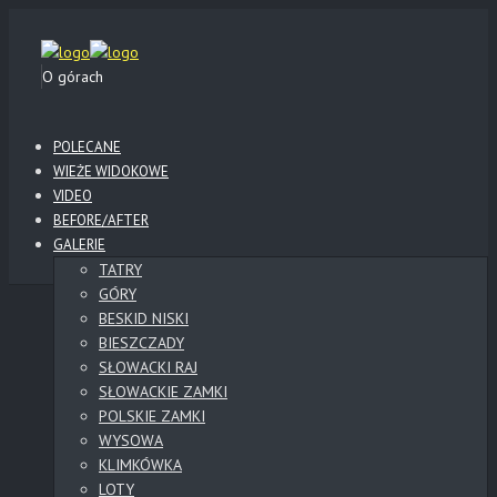
O górach
POLECANE
WIEŻE WIDOKOWE
VIDEO
BEFORE/AFTER
GALERIE
TATRY
GÓRY
BESKID NISKI
BIESZCZADY
SŁOWACKI RAJ
SŁOWACKIE ZAMKI
POLSKIE ZAMKI
WYSOWA
KLIMKÓWKA
LOTY