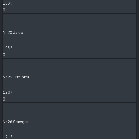
1099
0
Nr 23 Jasło
1082
0
Nr 25 Trzcinica
1207
0
Nr 26 Sławęcin
1217