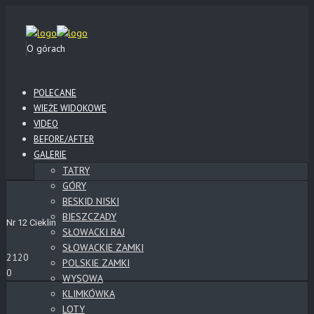
O górach
POLECANE
WIEŻE WIDOKOWE
VIDEO
BEFORE/AFTER
GALERIE
TATRY
GÓRY
BESKID NISKI
BIESZCZADY
Nr 12 Cieklin
SŁOWACKI RAJ
SŁOWACKIE ZAMKI
2120
POLSKIE ZAMKI
0
WYSOWA
KLIMKÓWKA
LOTY