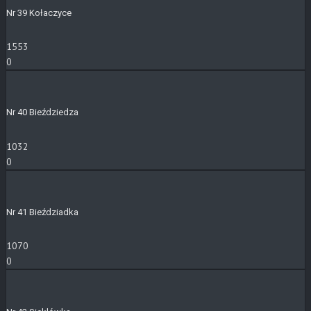
Nr 39 Kołaczyce
1553
0
Nr 40 Bieździedza
1032
0
Nr 41 Bieździadka
1070
0