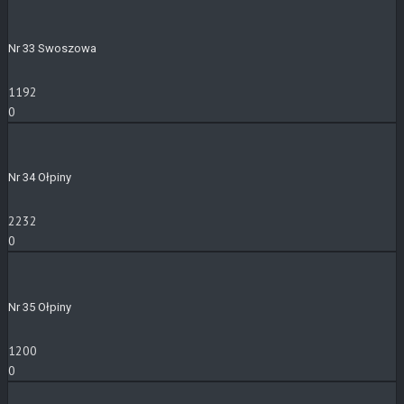
Nr 33 Swoszowa
1192
0
Nr 34 Ołpiny
2232
0
Nr 35 Ołpiny
1200
0