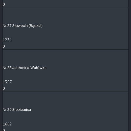
0
Nr 27 Sławęcin (Bączal)
1231
0
Nr 28 Jabłonica-Wałówka
1397
0
Nr 29 Siepietnica
1662
0