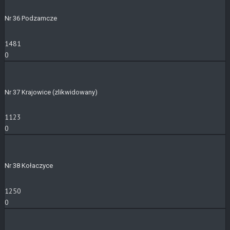
Nr 36 Podzamcze
1481
0
Nr 37 Krajowice (zlikwidowany)
1123
0
Nr 38 Kołaczyce
1250
0