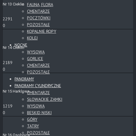
Nr 13 Cieklin
FAUNA, FLORA
CMENTARZE
POCZTÓWKI
2291
POZOSTAŁE
0
KOPALNIE ROPY
KOLEJ
NOCNE
Nr 14 Cieklin
WYSOWA
GORLICE
2189
CMENTARZE
0
POZOSTAŁE
PANORAMY
PANORAMY CYLINDRYCZNE
Nr 15 Harklowa
CMENTARZE
SŁOWACKIE ZAMKI
WYSOWA
1219
BESKID NISKI
0
GÓRY
TATRY
POZOSTAŁE
Nr 16 Osobnica