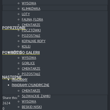
WYSOWA
KLIMKÓWKA
LOTY
FAUNA, FLORA
CMENTARZE
POPRZEDNIE
POCZTÓWKI
POZOSTAŁE
KOPALNIE ROPY
KOLEJ
NOCNE
POWRÓT DO GALERII
WYSOWA
GORLICE
CMENTARZE
POZOSTAŁE
NASTĘPNE
PANORAMY
PANORAMY CYLINDRYCZNE
CMENTARZE
SŁOWACKIE ZAMKI
Share this:
WYSOWA
2624
BESKID NISKI
0