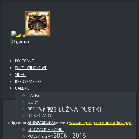
O górach
POLECANE
WIEŻE WIDOKOWE
VIDEO
BEFORE/AFTER
GALERIE
TATRY
GÓRY
Nr 123 ŁUŻNA-PUSTKI
BESKID NISKI
BIESZCZADY
Zdjęcie przed wycinką z serwisu
SŁOWACKI RAJ
www.miejscapamiecinarodowej.pl
SŁOWACKIE ZAMKI
2006 - 2016
POLSKIE ZAMKI