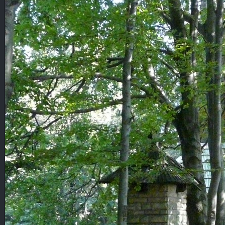
FAUNA, FLORA
CMENTARZE
POCZTÓWKI
POZOSTAŁE
KOPALNIE ROPY
KOLEJ
NOCNE
WYSOWA
GORLICE
CMENTARZE
POZOSTAŁE
PANORAMY
PANORAMY CYLINDRYCZNE
CMENTARZE
SŁOWACKIE ZAMKI
WYSOWA
BESKID NISKI
GÓRY
TATRY
POZOSTAŁE