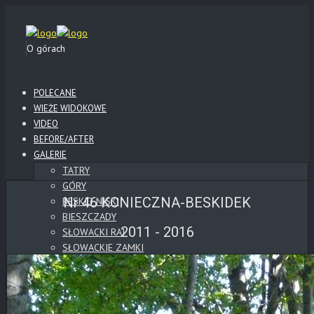
O górach
POLECANE
WIEŻE WIDOKOWE
VIDEO
BEFORE/AFTER
GALERIE
TATRY
GÓRY
Nr 46 KONIECZNA-BESKIDEK
BESKID NISKI
BIESZCZADY
2011 - 2016
SŁOWACKI RAJ
SŁOWACKIE ZAMKI
POLSKIE ZAMKI
WYSOWA
KLIMKÓWKA
LOTY