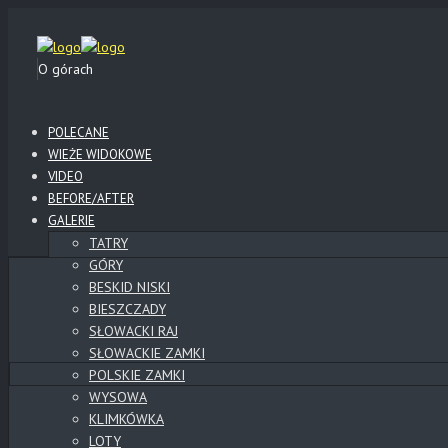
O górach
POLECANE
WIEŻE WIDOKOWE
VIDEO
BEFORE/AFTER
GALERIE
TATRY
GÓRY
BESKID NISKI
BIESZCZADY
SŁOWACKI RAJ
SŁOWACKIE ZAMKI
POLSKIE ZAMKI
WYSOWA
KLIMKÓWKA
LOTY