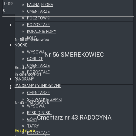
1489
FAUNA, FLORA
0
CMENTARZE
POCZTÓWKI
POZOSTAŁE
KOPALNIE ROPY
KOLEJ
Nr 56 Smerekowiec
NOCNE
WYSOWA
Nr 56 SMEREKOWIEC
GORLICE
CMENTARZE
Read more
POZOSTAŁE
in cmentcyl-o1
PANORAMY
1
PANORAMY CYLINDRYCZNE
CMENTARZE
SŁOWACKIE ZAMKI
Nr 43 – RADOCYNA
WYSOWA
BESKID NISKI
Cmentarz nr 43 RADOCYNA
GÓRY
TATRY
Read more
POZOSTAŁE