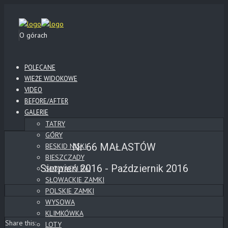
O górach
POLECANE
WIEŻE WIDOKOWE
VIDEO
BEFORE/AFTER
GALERIE
TATRY
GÓRY
Nr 66 MAŁASTÓW
BESKID NISKI
BIESZCZADY
Sierpień 2016 - Październik 2016
SŁOWACKI RAJ
SŁOWACKIE ZAMKI
POLSKIE ZAMKI
WYSOWA
KLIMKÓWKA
Share this:
LOTY