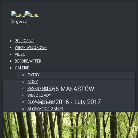
O górach
POLECANE
WIEŻE WIDOKOWE
VIDEO
BEFORE/AFTER
GALERIE
TATRY
GÓRY
Nr 66 MAŁASTÓW
BESKID NISKI
BIESZCZADY
Lipiec 2016 - Luty 2017
SŁOWACKI RAJ
SŁOWACKIE ZAMKI
POLSKIE ZAMKI
WYSOWA
KLIMKÓWKA
LOTY