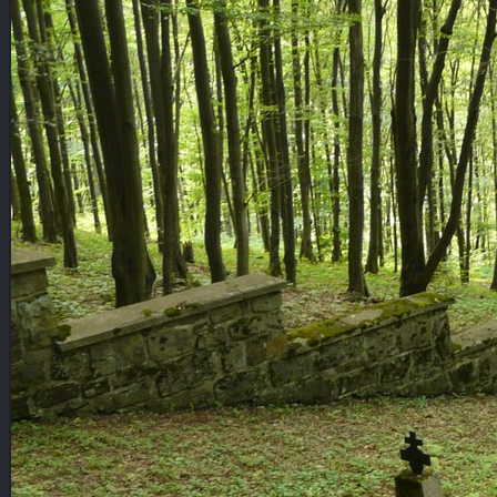
FAUNA, FLORA
CMENTARZE
POCZTÓWKI
POZOSTAŁE
KOPALNIE ROPY
KOLEJ
NOCNE
WYSOWA
GORLICE
CMENTARZE
POZOSTAŁE
PANORAMY
PANORAMY CYLINDRYCZNE
CMENTARZE
SŁOWACKIE ZAMKI
WYSOWA
BESKID NISKI
GÓRY
TATRY
POZOSTAŁE