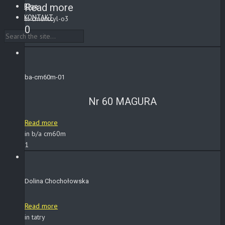
Read more
Blog
KONTAKT
in cmentcyl-o3
0
ba-cm60m-01
Nr 60 MAGURA
Read more
in b/a cm60m
1
Dolina Chochołowska
Read more
in tatry