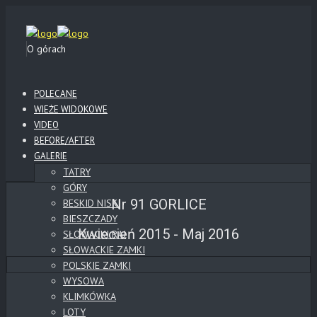
O górach
POLECANE
WIEŻE WIDOKOWE
VIDEO
BEFORE/AFTER
GALERIE
TATRY
GÓRY
Nr 91 GORLICE
BESKID NISKI
BIESZCZADY
Kwiecień 2015 - Maj 2016
SŁOWACKI RAJ
SŁOWACKIE ZAMKI
POLSKIE ZAMKI
WYSOWA
KLIMKÓWKA
LOTY