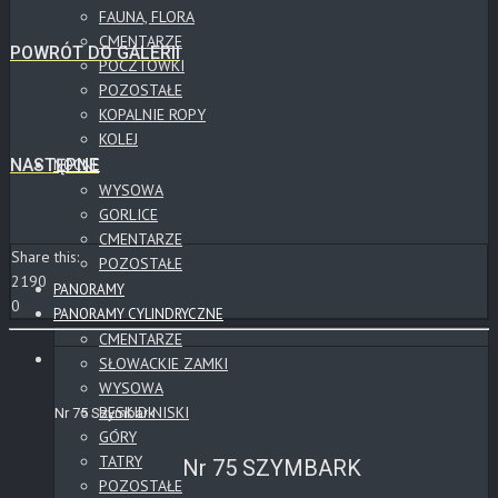
FAUNA, FLORA
CMENTARZE
POWRÓT DO GALERII
POCZTÓWKI
POZOSTAŁE
KOPALNIE ROPY
KOLEJ
NASTĘPNE
NOCNE
WYSOWA
GORLICE
CMENTARZE
Share this:
POZOSTAŁE
2190
PANORAMY
0
PANORAMY CYLINDRYCZNE
CMENTARZE
SŁOWACKIE ZAMKI
WYSOWA
BESKID NISKI
Nr 75 Szymbark
GÓRY
TATRY
Nr 75 SZYMBARK
POZOSTAŁE