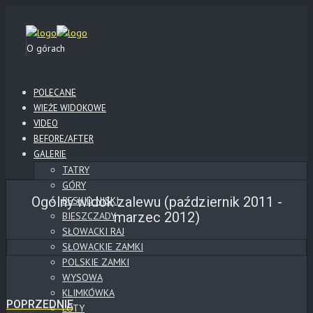
O górach
POLECANE
WIEŻE WIDOKOWE
VIDEO
BEFORE/AFTER
GALERIE
TATRY
GÓRY
Ogólny widok zalewu (październik 2011 -
BESKID NISKI
marzec 2012)
BIESZCZADY
SŁOWACKI RAJ
SŁOWACKIE ZAMKI
POLSKIE ZAMKI
WYSOWA
KLIMKÓWKA
POPRZEDNIE
LOTY