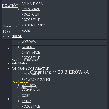
FAUNA, FLORA
POWRÓT
CMENTARZE
POCZTÓWKI
POZOSTAŁE
KOPALNIE ROPY
Share this:
KOLEJ
1695
NOCNE
2
WYSOWA
GORLICE
CMENTARZE
POZOSTAŁE
Nr 20 – BIERÓWKA
PANORAMY
PANORAMY CYLINDRYCZNE
Cmentarz nr 20 BIERÓWKA
CMENTARZE
SŁOWACKIE ZAMKI
Read more
WYSOWA
in cmentdzien-o2
BESKID NISKI
1
GÓRY
TATRY
POZOSTAŁE