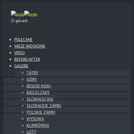
O górach
POLECANE
WIEŻE WIDOKOWE
VIDEO
BEFORE/AFTER
GALERIE
TATRY
GÓRY
BESKID NISKI
BIESZCZADY
SŁOWACKI RAJ
SŁOWACKIE ZAMKI
POLSKIE ZAMKI
WYSOWA
KLIMKÓWKA
LOTY