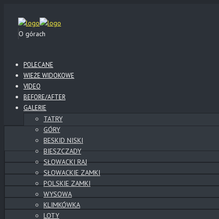
O górach
POLECANE
WIEŻE WIDOKOWE
VIDEO
BEFORE/AFTER
GALERIE
TATRY
GÓRY
BESKID NISKI
BIESZCZADY
SŁOWACKI RAJ
SŁOWACKIE ZAMKI
POLSKIE ZAMKI
WYSOWA
KLIMKÓWKA
LOTY