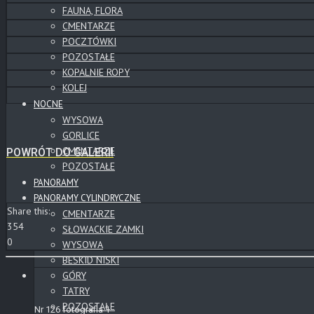
FAUNA, FLORA
CMENTARZE
POCZTÓWKI
POZOSTAŁE
KOPALNIE ROPY
KOLEJ
NOCNE
WYSOWA
GORLICE
CMENTARZE
POWRÓT DO GALERII
POZOSTAŁE
PANORAMY
PANORAMY CYLINDRYCZNE
Share this:
CMENTARZE
354
SŁOWACKIE ZAMKI
0
WYSOWA
BESKID NISKI
GÓRY
TATRY
POZOSTAŁE
Nr 126 fotografia 1