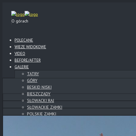
O górach
POLECANE
WIEŻE WIDOKOWE
VIDEO
BEFORE/AFTER
GALERIE
TATRY
GÓRY
BESKID NISKI
BIESZCZADY
SŁOWACKI RAJ
SŁOWACKIE ZAMKI
POLSKIE ZAMKI
WYSOWA
KLIMKÓWKA
LOTY