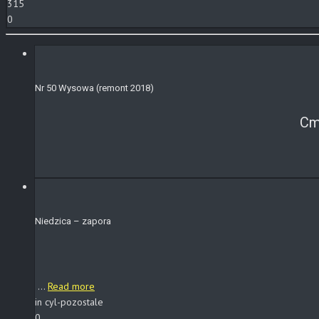
315
0
Nr 50 Wysowa (remont 2018)
Cm
Niedzica – zapora
...
Read more
in cyl-pozostale
0