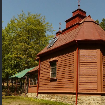
FAUNA, FLORA
CMENTARZE
POCZTÓWKI
POZOSTAŁE
KOPALNIE ROPY
KOLEJ
NOCNE
WYSOWA
GORLICE
CMENTARZE
POZOSTAŁE
PANORAMY
PANORAMY CYLINDRYCZNE
CMENTARZE
SŁOWACKIE ZAMKI
WYSOWA
BESKID NISKI
GÓRY
TATRY
POZOSTAŁE