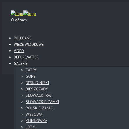
O górach
POLECANE
WIEŻE WIDOKOWE
VIDEO
BEFORE/AFTER
GALERIE
TATRY
GÓRY
BESKID NISKI
BIESZCZADY
SŁOWACKI RAJ
SŁOWACKIE ZAMKI
POLSKIE ZAMKI
WYSOWA
KLIMKÓWKA
LOTY