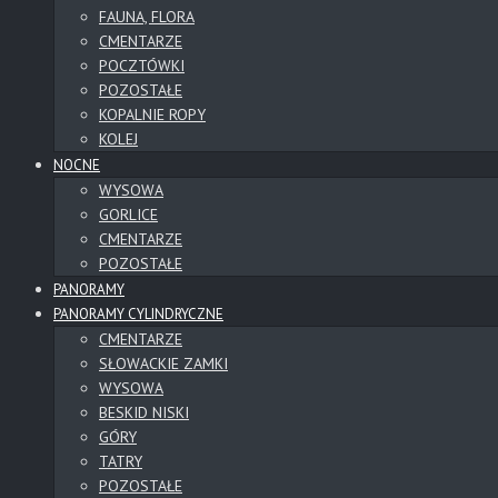
FAUNA, FLORA
CMENTARZE
POCZTÓWKI
POZOSTAŁE
KOPALNIE ROPY
KOLEJ
NOCNE
WYSOWA
GORLICE
CMENTARZE
POZOSTAŁE
PANORAMY
PANORAMY CYLINDRYCZNE
CMENTARZE
SŁOWACKIE ZAMKI
WYSOWA
BESKID NISKI
GÓRY
TATRY
POZOSTAŁE