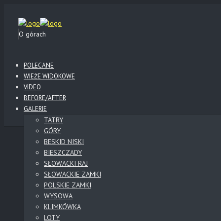
O górach
POLECANE
WIEŻE WIDOKOWE
VIDEO
BEFORE/AFTER
GALERIE
TATRY
GÓRY
BESKID NISKI
BIESZCZADY
SŁOWACKI RAJ
SŁOWACKIE ZAMKI
POLSKIE ZAMKI
WYSOWA
KLIMKÓWKA
LOTY