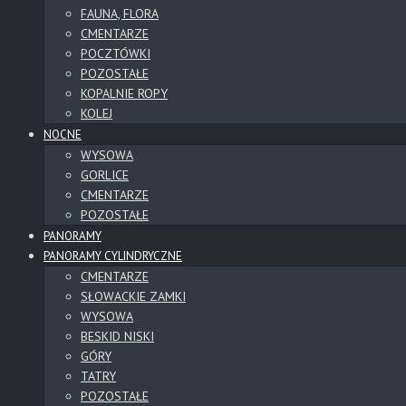
FAUNA, FLORA
CMENTARZE
POCZTÓWKI
POZOSTAŁE
KOPALNIE ROPY
KOLEJ
NOCNE
WYSOWA
GORLICE
CMENTARZE
POZOSTAŁE
PANORAMY
PANORAMY CYLINDRYCZNE
CMENTARZE
SŁOWACKIE ZAMKI
WYSOWA
BESKID NISKI
GÓRY
TATRY
POZOSTAŁE