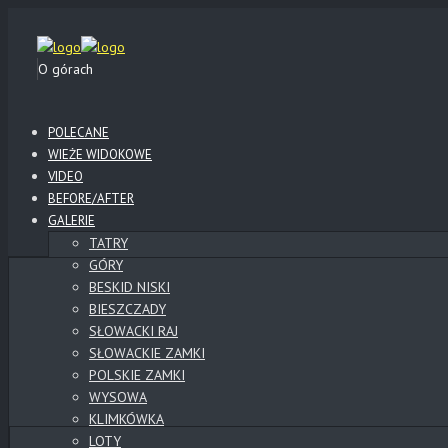
O górach
POLECANE
WIEŻE WIDOKOWE
VIDEO
BEFORE/AFTER
GALERIE
TATRY
GÓRY
BESKID NISKI
BIESZCZADY
SŁOWACKI RAJ
SŁOWACKIE ZAMKI
POLSKIE ZAMKI
WYSOWA
KLIMKÓWKA
LOTY