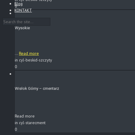
Blog
0
KONTAKT
Wysokie
...
Read more
in cyl-beskid-szczyty
0
Wisłok Górny – cmentarz
Read more
in cyl-starecment
0