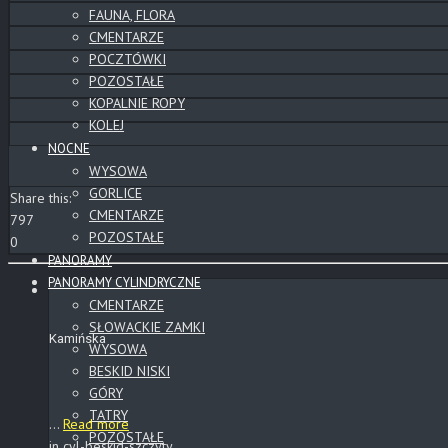
FAUNA, FLORA
CMENTARZE
POCZTÓWKI
POZOSTAŁE
KOPALNIE ROPY
KOLEJ
NOCNE
WYSOWA
GORLICE
Share this:
CMENTARZE
797
POZOSTAŁE
0
PANORAMY
PANORAMY CYLINDRYCZNE
CMENTARZE
SŁOWACKIE ZAMKI
Kamińska
WYSOWA
BESKID NISKI
GÓRY
TATRY
...
Read more
POZOSTAŁE
in cyl-beskid-szczyty