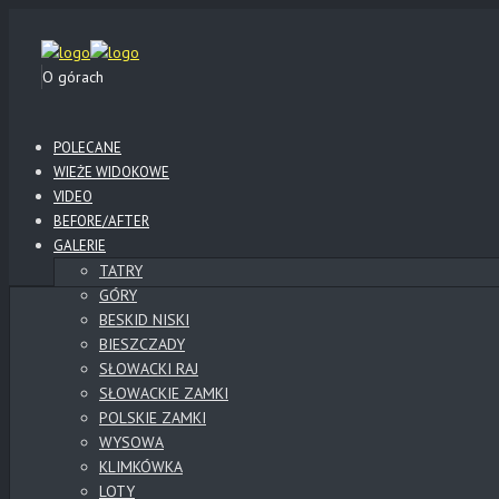
O górach
POLECANE
WIEŻE WIDOKOWE
VIDEO
BEFORE/AFTER
GALERIE
TATRY
GÓRY
BESKID NISKI
BIESZCZADY
SŁOWACKI RAJ
SŁOWACKIE ZAMKI
POLSKIE ZAMKI
WYSOWA
KLIMKÓWKA
LOTY