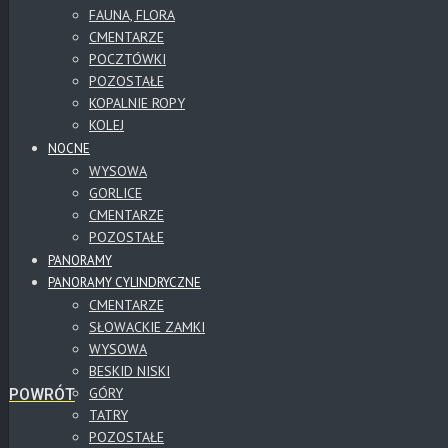
FAUNA, FLORA
CMENTARZE
POCZTÓWKI
POZOSTAŁE
KOPALNIE ROPY
KOLEJ
NOCNE
WYSOWA
GORLICE
CMENTARZE
POZOSTAŁE
PANORAMY
PANORAMY CYLINDRYCZNE
CMENTARZE
SŁOWACKIE ZAMKI
WYSOWA
BESKID NISKI
GÓRY
POWRÓT
TATRY
POZOSTAŁE