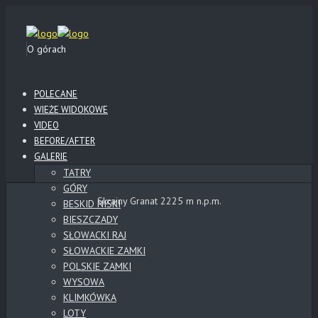
O górach
POLECANE
WIEŻE WIDOKOWE
VIDEO
BEFORE/AFTER
GALERIE
TATRY
GÓRY
Skrajny Granat 2225 m n.p.m.
BESKID NISKI
BIESZCZADY
SŁOWACKI RAJ
SŁOWACKIE ZAMKI
POLSKIE ZAMKI
WYSOWA
KLIMKÓWKA
LOTY