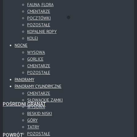
FAUNA, FLORA
CMENTARZE
POCZTÓWKI
POZOSTAŁE
KOPALNIE ROPY
KOLEJ
NOCNE
WYSOWA
GORLICE
CMENTARZE
POZOSTAŁE
PANORAMY
PANORAMY CYLINDRYCZNE
CMENTARZE
SŁOWACKIE ZAMKI
POŚREDNI GRANAT
WYSOWA
BESKID NISKI
GÓRY
TATRY
POZOSTAŁE
POWRÓT