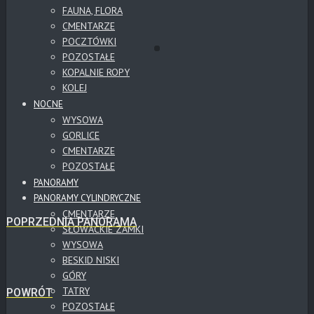
FAUNA, FLORA
CMENTARZE
POCZTÓWKI
POZOSTAŁE
KOPALNIE ROPY
KOLEJ
NOCNE
WYSOWA
GORLICE
CMENTARZE
POZOSTAŁE
PANORAMY
PANORAMY CYLINDRYCZNE
CMENTARZE
POPRZEDNIA PANORAMA
SŁOWACKIE ZAMKI
WYSOWA
BESKID NISKI
GÓRY
TATRY
POWRÓT
POZOSTAŁE