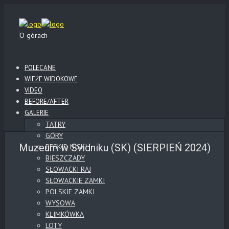
O górach
POLECANE
WIEŻE WIDOKOWE
VIDEO
BEFORE/AFTER
GALERIE
TATRY
GÓRY
Muzeum w Svidniku (SK) (SIERPIEŃ 2024)
BESKID NISKI
BIESZCZADY
SŁOWACKI RAJ
SŁOWACKIE ZAMKI
POLSKIE ZAMKI
WYSOWA
KLIMKÓWKA
LOTY