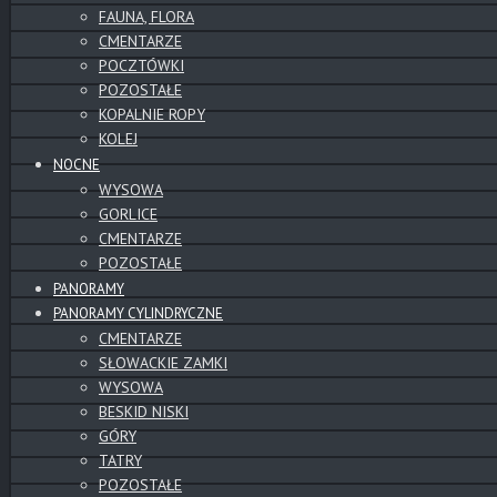
FAUNA, FLORA
CMENTARZE
POCZTÓWKI
POZOSTAŁE
KOPALNIE ROPY
KOLEJ
NOCNE
WYSOWA
GORLICE
CMENTARZE
POZOSTAŁE
PANORAMY
PANORAMY CYLINDRYCZNE
CMENTARZE
SŁOWACKIE ZAMKI
WYSOWA
BESKID NISKI
GÓRY
TATRY
POZOSTAŁE