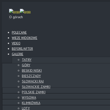
O górach
POLECANE
WIEŻE WIDOKOWE
VIDEO
BEFORE/AFTER
GALERIE
TATRY
GÓRY
BESKID NISKI
BIESZCZADY
SŁOWACKI RAJ
SŁOWACKIE ZAMKI
POLSKIE ZAMKI
WYSOWA
KLIMKÓWKA
LOTY