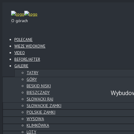
O górach
POLECANE
WIEŻE WIDOKOWE
VIDEO
BEFORE/AFTER
GALERIE
TATRY
GÓRY
BESKID NISKI
Wybudowa
BIESZCZADY
SŁOWACKI RAJ
SŁOWACKIE ZAMKI
POLSKIE ZAMKI
WYSOWA
KLIMKÓWKA
LOTY